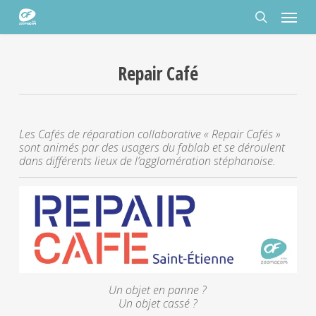
Passer
Panneau de gestion des cookies
Menu
au
contenu
rechercher
principal
Repair Café
Les Cafés de réparation collaborative « Repair Cafés »
sont animés par des usagers du fablab et se déroulent
dans différents lieux de l’agglomération stéphanoise.
Un objet en panne ?
Un objet cassé ?