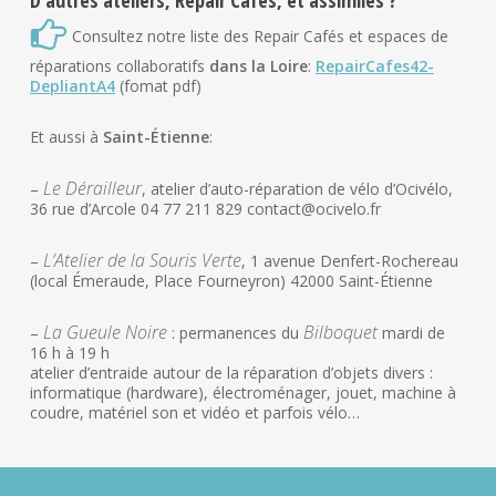
D’autres ateliers, Repair Cafés, et assimilés ?
Consultez notre liste des Repair Cafés et espaces de
réparations collaboratifs
dans la Loire
:
RepairCafes42-
DepliantA4
(fomat pdf)
Et aussi à
Saint-Étienne
:
Le Dérailleur
–
, atelier d’auto-réparation de vélo d’Ocivélo,
36 rue d’Arcole 04 77 211 829 contact@ocivelo.fr
L’Atelier de la Souris Verte
–
, 1 avenue Denfert-Rochereau
(local Émeraude, Place Fourneyron) 42000 Saint-Étienne
La Gueule Noire
Bilboquet
–
: permanences du
mardi de
16 h à 19 h
atelier d’entraide autour de la réparation d’objets divers :
informatique (hardware), électroménager, jouet, machine à
coudre, matériel son et vidéo et parfois vélo…