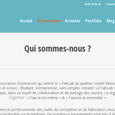
04 87 54 56 16
contac
Accueil
Présentation
Activités
Portfolio
Blog
Qui sommes-nous ?
ociation Zoomacom qui anime le « FabLab du quartier créatif Manufac
 et à tous : Étudiant, entrepreneur, sans-emploi, retraité. Le FabLab 
que, dans un esprit de collaboration et de partage des savoirs. La règ
Together
: « Fais-le-toi même » & « Faisons-le ensemble ».
ens et professionnels des outils de conception et de fabrication sous
ial durable sur le territoire. De nombreux équipements sont mis à dis