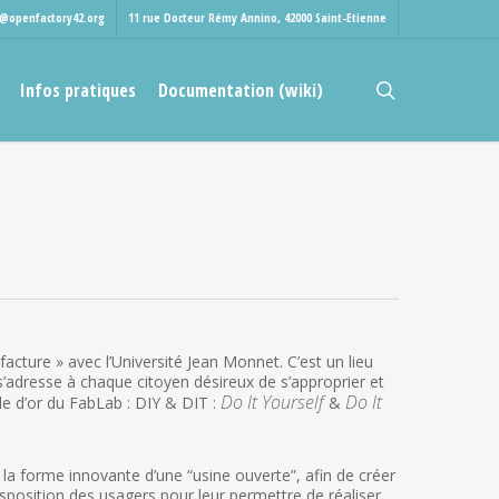
t@openfactory42.org
11 rue Docteur Rémy Annino, 42000 Saint-Etienne
rechercher
Infos pratiques
Documentation (wiki)
ture » avec l’Université Jean Monnet. C’est un lieu
s’adresse à chaque citoyen désireux de s’approprier et
Do It Yourself
Do It
le d’or du FabLab : DIY & DIT :
&
 la forme innovante d’une “usine ouverte”, afin de créer
position des usagers pour leur permettre de réaliser