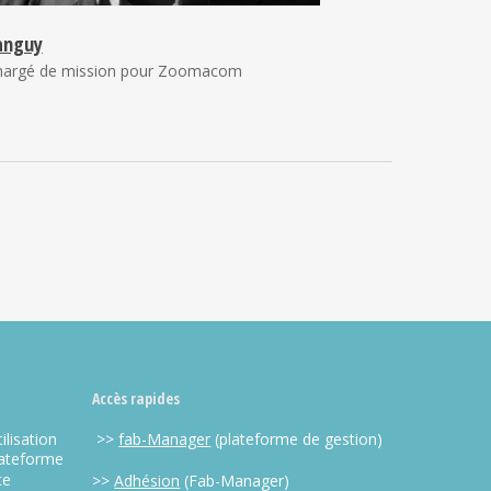
anguy
hargé de mission pour Zoomacom
Accès rapides
ilisation
>>
fab-Manager
(plateforme de gestion)
lateforme
te
>>
Adhésion
(Fab-Manager)