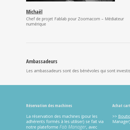
Michaël
Chef de projet Fablab pour Zoomacom – Médiateur
numérique
Ambassadeurs
Les ambassadeurs sont des bénévoles qui sont investis
Réservation des machines
Achat car
La réservation des machines (pour les
>>
Bouti
adhérents formés à les utiliser) se fait via
Manager
Fab Manager
notre plateforme
, avec