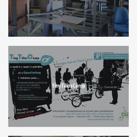
TinyTiliosCamp