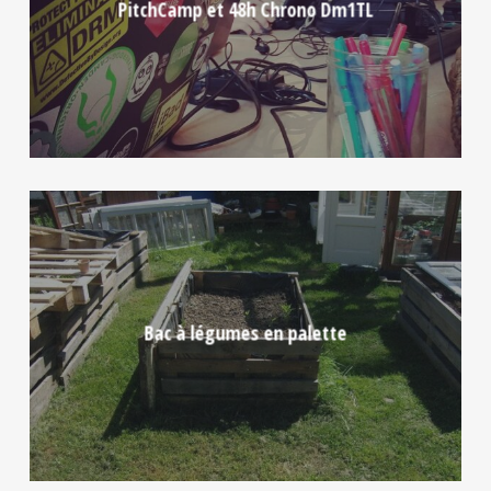
PitchCamp et 48h Chrono Dm1TL
Bac à légumes en palette