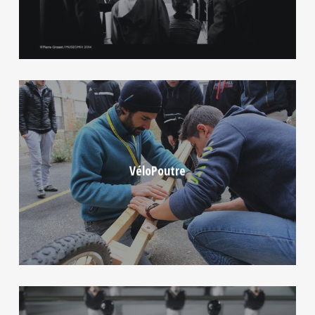
VéloPoutre