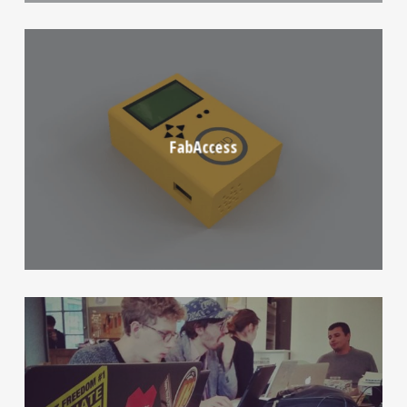
FabAccess