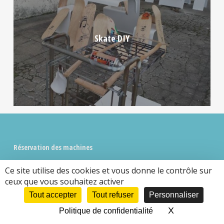
Skate DIY
Réservation des machines
La réservation des machines (pour les adhérents formés à
Ce site utilise des cookies et vous donne le contrôle sur
Fab Manager
les utiliser) se fait via notre plateforme
, avec
ceux que vous souhaitez activer
votre compte Adhérent.
Tout accepter
Tout refuser
Personnaliser
>>
Réserver une machine
X
Masquer le 
Politique de confidentialité
>>
Réserver un poste informatique