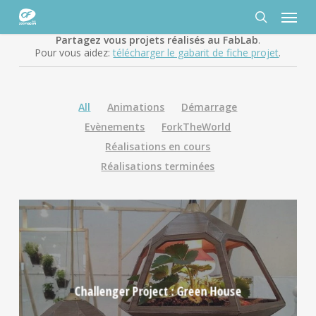
Passer
Panneau de gestion des cookies
Menu
au
contenu
rechercher
Partagez vous projets réalisés au FabLab
.
principal
Pour vous aidez:
télécharger le gabarit de fiche projet
.
All
Animations
Démarrage
Evènements
ForkTheWorld
Réalisations en cours
Réalisations terminées
Challenger Project : Green House