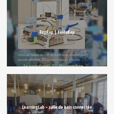
RepRap | FoldaRap
LearningLab – salle de bain connectée