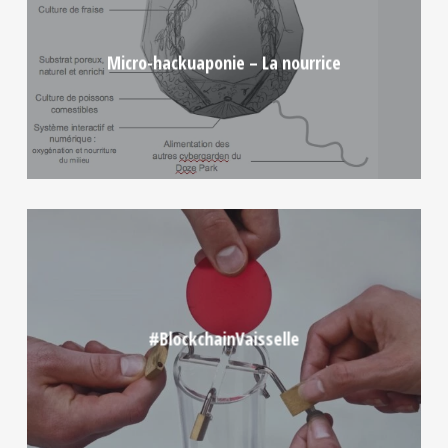
Micro-hackuaponie – La nourrice
#BlockchainVaisselle