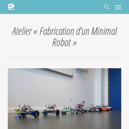
Passer
Panneau de gestion des cookies
Menu
au
contenu
rechercher
principal
Atelier « Fabrication d’un Minimal
Robot »