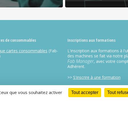
tes de consommables
Inscriptions aux formations
que cartes consommables
(Fab-
L'inscription aux formations à l'ut
)
des machines se fait via notre p
Fab Manager
, avec votre comp
Adhérent.
>>
S'inscrire à une formation
 ceux que vous souhaitez activer
Tout accepter
Tout refus
en place par