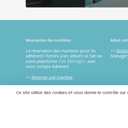
Réservation des machines
Achat car
La réservation des machines (pour les
>>
Bouti
adhérents formés à les utiliser) se fait via
Manager
Fab Manager
notre plateforme
, avec
votre compte Adhérent.
>>
Réserver une machine
>>
Réserver un poste informatique
Ce site utilise des cookies et vous donne le contrôle sur
CC BY-NC-SA 2013-2025 OpenFactory |
mentions legales
| Mis 
Openscop