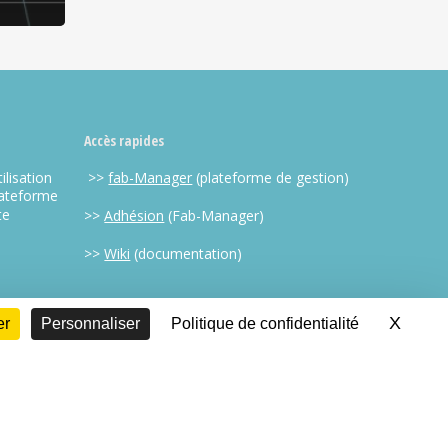
Accès rapides
ilisation
>>
fab-Manager
(plateforme de gestion)
lateforme
te
>>
Adhésion
(Fab-Manager)
>>
Wiki
(documentation)
X
Masqu
er
Personnaliser
Politique de confidentialité
facebook
RSS
instagram
mastodon
phone
email