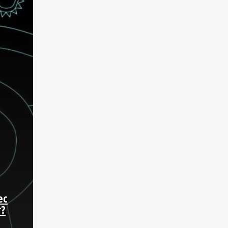
ec
r?