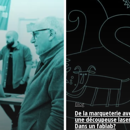
un
fablab?
Blog
De la marqueterie av
une découpeuse lase
Dans un fablab?