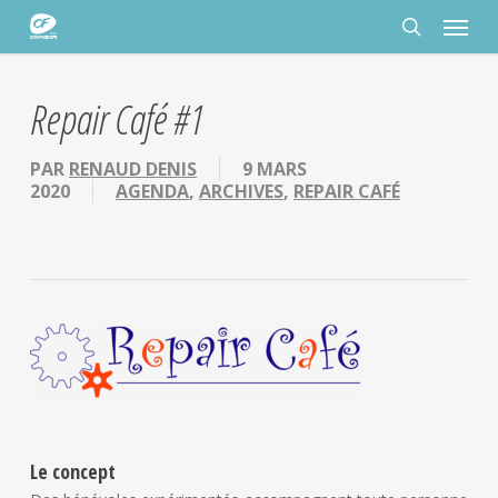
Passer
Panneau de gestion des cookies
Menu
au
contenu
rechercher
principal
Repair Café #1
PAR
RENAUD DENIS
9 MARS
2020
AGENDA
,
ARCHIVES
,
REPAIR CAFÉ
Le concept