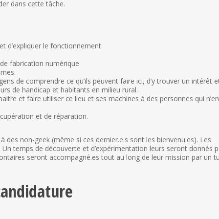
der dans cette tâche.
s et d’expliquer le fonctionnement
 de fabrication numérique
êmes.
gens de comprendre ce qu’ils peuvent faire ici, d’y trouver un intérêt et
urs de handicap et habitants en milieu rural.
aitre et faire utiliser ce lieu et ses machines à des personnes qui n’e
écupération et de réparation.
à des non-geek (même si ces dernier.e.s sont les bienvenu.es). Les
es. Un temps de découverte et d’expérimentation leurs seront donnés 
olontaires seront accompagné.es tout au long de leur mission par un tu
candidature