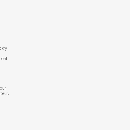
 d’y
n ont
pour
teur.