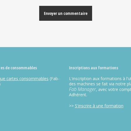
tes de consommables
Inscriptions aux formations
que cartes consommables
(Fab-
L'inscription aux formations à l'ut
)
des machines se fait via notre p
Fab Manager
, avec votre comp
Adhérent.
>>
S'inscrire à une formation