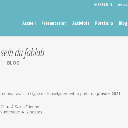
04 87 54 56 16
contac
Accueil
Présentation
Activités
Portfolio
Blog
 sein du fablab
BLOG
enariat avec la Ligue de l’enseignement, à partir de
janvier 2021
.
021 ► À Saint-Étienne
 Numérique ► 2 postes