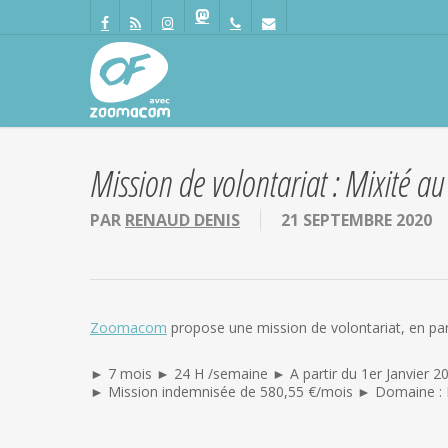
Passer
Panneau de gestion des cookies
au
facebook
RSS
instagram
mastodon
phone
email
contenu
principal
Mission de volontariat : Mixité au
PAR
RENAUD DENIS
21 SEPTEMBRE 2020
Zoomacom
propose une mission de volontariat, en part
► 7 mois ► 24 H /semaine ► A partir du 1er Janvier 2
► Mission indemnisée de 580,55 €/mois ► Domaine :