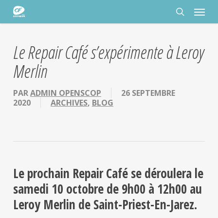
Passer
Panneau de gestion des cookies
Menu
au
contenu
rechercher
principal
Le Repair Café s’expérimente à Leroy
Merlin
PAR
ADMIN OPENSCOP
26 SEPTEMBRE
2020
ARCHIVES
,
BLOG
Le prochain Repair Café se déroulera le
samedi 10 octobre de 9h00 à 12h00 au
Leroy Merlin de Saint-Priest-En-Jarez.