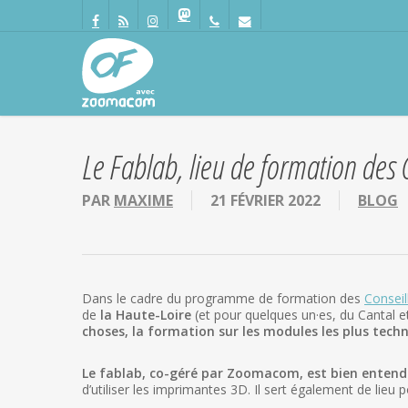
Passer
Panneau de gestion des cookies
au
facebook
RSS
instagram
mastodon
phone
email
contenu
principal
Le Fablab, lieu de formation des 
PAR
MAXIME
21 FÉVRIER 2022
BLOG
Dans le cadre du programme de formation des
Conseil
de
la Haute-Loire
(et pour quelques un·es, du Cantal 
choses, la formation sur les modules les plus tec
Le fablab, co-géré par Zoomacom, est bien entendu
d’utiliser les imprimantes 3D. Il sert également de lieu po