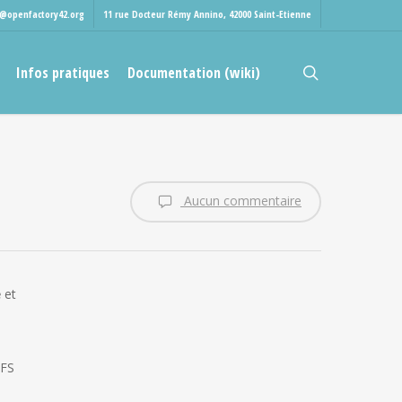
t@openfactory42.org
11 rue Docteur Rémy Annino, 42000 Saint-Etienne
rechercher
Infos pratiques
Documentation (wiki)
Aucun commentaire
e
et
NFS