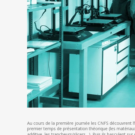
Au cours de la première journée les CNFS découvrent l’
premier temps de présentation théorique (les matériaux, 
additive, les trancheurs/slicers…). Puis ils basculent su