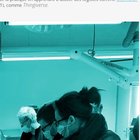
Thingiverse
r STL comme
.