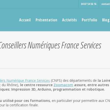
04 87 54 56 16
contac
Accueil
Présentation
Activités
Portfolio
Blog
Conseillers Numériques France Services
lers Numérique France Services
(CNFS) des départements de
la Loir
et du Rhône),
le centre ressource
Zoomacom
assure, entre autres
hniques: Impression 3D, Arduino, programmation et robotique.
 utilisé pour ces formations
, en particulier pour permettre aux C
ur la certification finale.