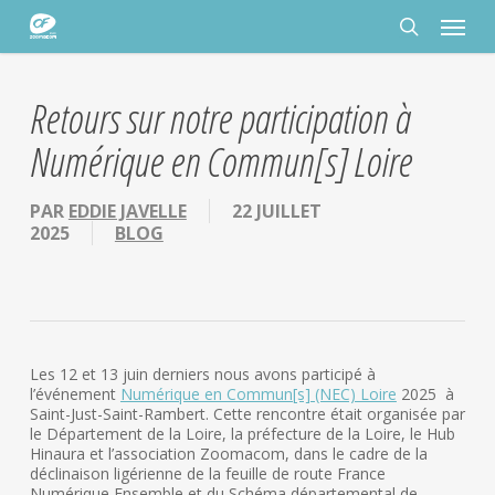
Passer
Panneau de gestion des cookies
Menu
au
contenu
rechercher
principal
Retours sur notre participation à
Numérique en Commun[s] Loire
PAR
EDDIE JAVELLE
22 JUILLET
2025
BLOG
Les 12 et 13 juin derniers nous avons participé à
l’événement
Numérique en Commun[s] (NEC) Loire
2025 à
Saint-Just-Saint-Rambert. Cette rencontre était organisée par
le Département de la Loire, la préfecture de la Loire, le Hub
Hinaura et l’association Zoomacom, dans le cadre de la
déclinaison ligérienne de la feuille de route France
Numérique Ensemble et du Schéma départemental de