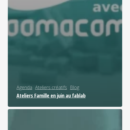
Agenda
Ateliers créatifs
Blog
Ateliers Famille en juin au fablab
Ateliers
Famille
en
mai