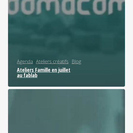
Agenda
Ateliers créatifs
Blog
Ateliers Famille en juillet
au fablab
Ateliers
Famille
en
juin
au
fablab