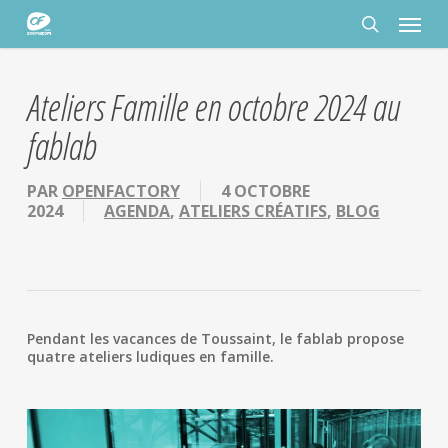
Passer
Panneau de gestion des cookies
Menu
au
contenu
rechercher
principal
Ateliers Famille en octobre 2024 au
fablab
PAR
OPENFACTORY
4 OCTOBRE
2024
AGENDA
,
ATELIERS CRÉATIFS
,
BLOG
Pendant les vacances de Toussaint, le fablab propose
quatre ateliers ludiques en famille.