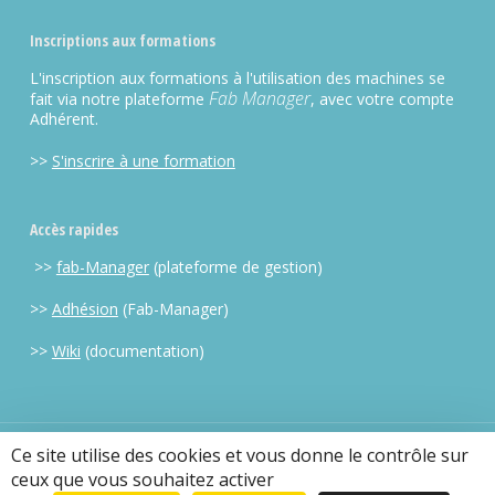
Inscriptions aux formations
L'inscription aux formations à l'utilisation des machines se
Fab Manager
fait via notre plateforme
, avec votre compte
Adhérent.
>>
S'inscrire à une formation
Accès rapides
>>
fab-Manager
(plateforme de gestion)
>>
Adhésion
(Fab-Manager)
>>
Wiki
(documentation)
Ce site utilise des cookies et vous donne le contrôle sur
CC BY-NC-SA 2013-2025 OpenFactory |
mentions legales
| Mis en
ceux que vous souhaitez activer
place par
Openscop