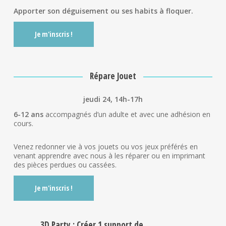
Apporter son déguisement ou ses habits à floquer.
Je m'inscris !
Répare Jouet
jeudi 24, 14h-17h
6-12 ans
accompagnés d’un adulte et avec une adhésion en
cours.
Venez redonner vie à vos jouets ou vos jeux préférés en
venant apprendre avec nous à les réparer ou en imprimant
des pièces perdues ou cassées.
Je m'inscris !
3D Party : Créer 1 support de