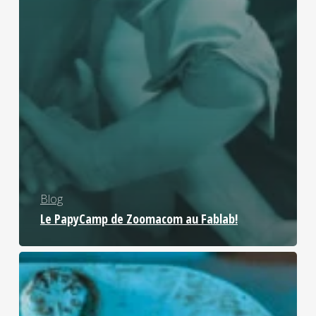
Blog
Le PapyCamp de Zoomacom au Fablab!
Réservation
des
machines,
inscriptions
aux