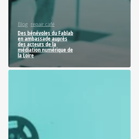
Blog
repair café
Des bénévoles du Fablab
en ambassade auprès
des acteurs de la
médiation numérique de
la Loire
Le
PapyCamp
de
Zoomacom
au
Fablab!