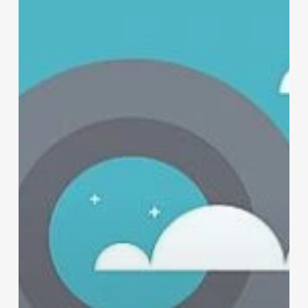
18:30
–
Mapathon
OSMGeoWeek
Saint-
Étienne
à
l’OpenFactory