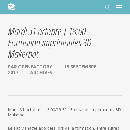
Passer
Panneau de gestion des cookies
Menu
au
contenu
rechercher
principal
Mardi 31 octobre | 18:00 –
Formation imprimantes 3D
Makerbot
PAR
OPENFACTORY
19 SEPTEMBRE
2017
ARCHIVES
Mardi 31 octobre – 18:00/19:30 : Formation imprimantes 3D
Makerbot
Le FabManager abordera lors de la formation, entre autres,