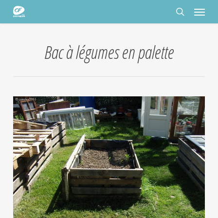
Passer
Panneau de gestion des cookies
Menu
au
contenu
rechercher
principal
Bac à légumes en palette