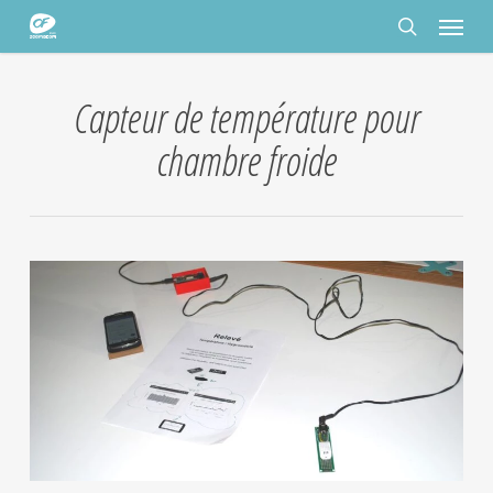
Passer
Panneau de gestion des cookies
Menu
au
contenu
rechercher
principal
Capteur de température pour
chambre froide