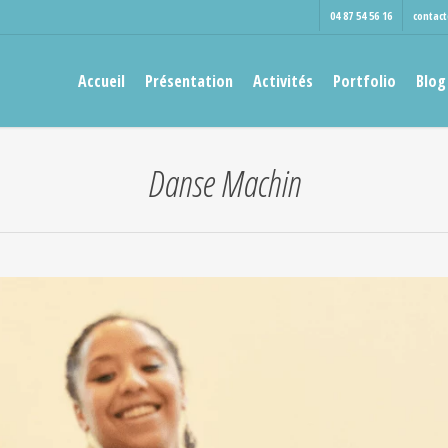
04 87 54 56 16
contac
Accueil
Présentation
Activités
Portfolio
Blog
Danse Machin