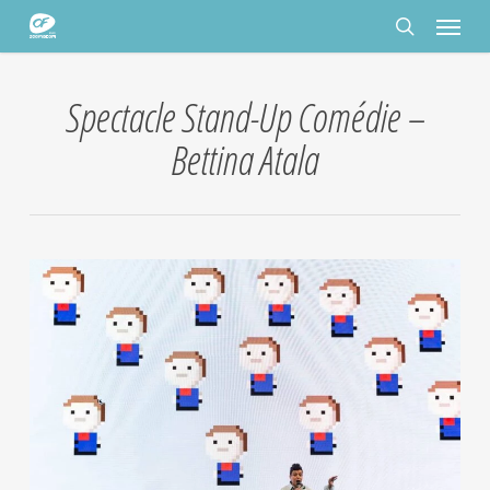
Passer
Panneau de gestion des cookies
Menu
au
contenu
rechercher
principal
Spectacle Stand-Up Comédie –
Bettina Atala