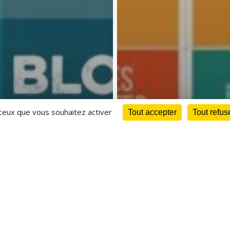
 ceux que vous souhaitez activer
Tout accepter
Tout refus
nda
Archives
ées thématiques
férence
rogrammation