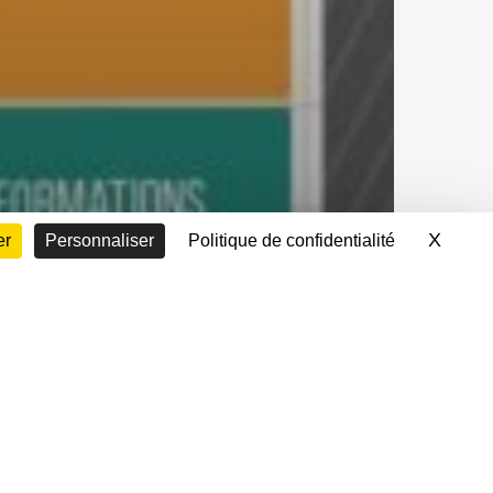
X
Masqu
er
Personnaliser
Politique de confidentialité