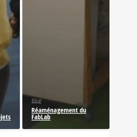
Blog
Réaménagement du
ojets
FabLab