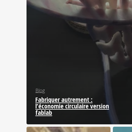
Blog
Fabriquer autrement :
l’économie circulaire version
fablab
Retour
Conféren