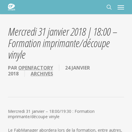
Passer
Panneau de gestion des cookies
Menu
au
contenu
rechercher
principal
Mercredi 31 janvier 2018 | 18:00 –
Formation imprimante/découpe
vinyle
PAR
OPENFACTORY
24 JANVIER
2018
ARCHIVES
Mercredi 31 janvier – 18:00/19:30 : Formation
imprimante/découpe vinyle
Le FabManager abordera lors de la formation, entre autres,