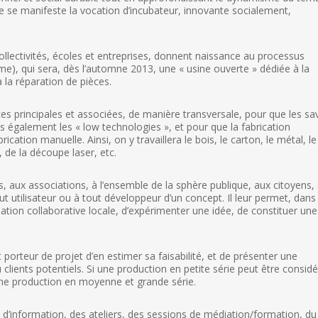
i que se manifeste la vocation d’incubateur, innovante socialement,
ollectivités, écoles et entreprises, donnent naissance au processus
e), qui sera, dès l’automne 2013, une « usine ouverte » dédiée à la
 la réparation de pièces.
 principales et associées, de manière transversale, pour que les sa
is également les « low technologies », et pour que la fabrication
tion manuelle. Ainsi, on y travaillera le bois, le carton, le métal, le
, de la découpe laser, etc.
s, aux associations, à l’ensemble de la sphère publique, aux citoyens,
t utilisateur ou à tout développeur d’un concept. Il leur permet, dans 
on collaborative locale, d’expérimenter une idée, de constituer une
orteur de projet d’en estimer sa faisabilité, et de présenter une
lients potentiels. Si une production en petite série peut être considé
 une production en moyenne et grande série.
d’information, des ateliers, des sessions de médiation/formation, du