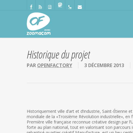
Passer
Panneau de gestion des cookies
au
facebook
RSS
instagram
mastodon
phone
email
contenu
principal
Historique du projet
PAR
OPENFACTORY
3 DÉCEMBRE 2013
Historiquement ville d’art et d’industrie, Saint-Étienne et
mondiale de la «Troisième Révolution industrielle», en
Première ville française reconnue créative design pa
forte au plan national, tout en valorisant son parcours 
rebaptisé quartier créatif Manufacture, est un lieu cent