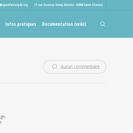
t@openfactory42.org
11 rue Docteur Rémy Annino, 42000 Saint-Etienne
rechercher
Infos pratiques
Documentation (wiki)
Aucun commentaire
ign.
e