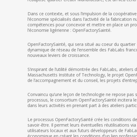
Dans ce contexte, et sous l’impulsion de la coopérati
l’économie spécialisés dans l’activité de la fabrication
compétences pour concevoir et mettre en place un proc
l’économie ligérienne : OpenFactorySainté.
OpenFactorySainté, qui sera situé au coeur du quartier 
dynamique de réseau de l’ensemble des FabLabs francoph
nouveaux leviers de croissance.
S’inspirant de l’utilité démontrée des FabLabs, atelier
Massachusetts Institute of Technology, le projet OpenFa
de l’accompagnement et du conseil, les projets d’entrepr
Convaincu qu’une leçon de technologie ne repose pas s
processus, le consortium OpenFactorySainté incitera le
dans leurs activités en prenant part à des ateliers partici
Le processus OpenFactorySainté crée les conditions de l
savoir-être. Il permet leurs éventuelles réutilisations 
utilisateurs locaux et aux futurs développeurs de Fa
économique en créant les conditions d’un lien professio