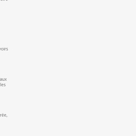
voirs
 aux
les
rée,