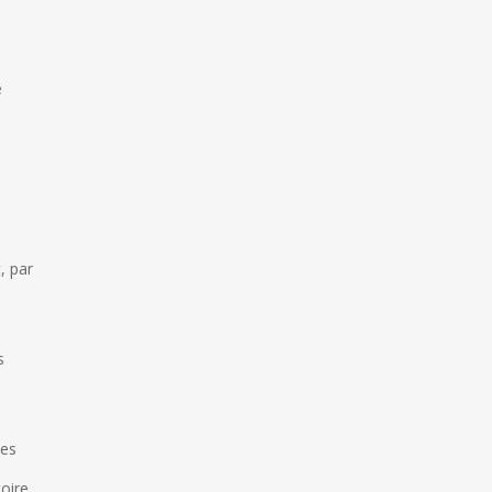
e
, par
s
ses
oire