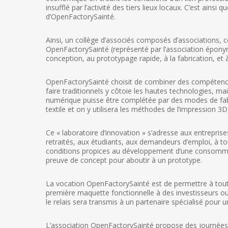
insufflé par l’activité des tiers lieux locaux. C’est ains
d’OpenFactorySainté.
Ainsi, un collège d’associés composés d’associations, c
OpenFactorySainté (représenté par l’association éponym
conception, au prototypage rapide, à la fabrication, et à
OpenFactorySainté choisit de combiner des compétences
faire traditionnels y côtoie les hautes technologies, ma
numérique puisse être complétée par des modes de fabrica
textile et on y utilisera les méthodes de l’impression 3D
Ce « laboratoire d’innovation » s’adresse aux entreprise
retraités, aux étudiants, aux demandeurs d’emploi, à tou
conditions propices au développement d’une consommati
preuve de concept pour aboutir à un prototype.
La vocation OpenFactorySainté est de permettre à tout p
première maquette fonctionnelle à des investisseurs ou c
le relais sera transmis à un partenaire spécialisé pour
L’association OpenFactorySainté propose des journées 