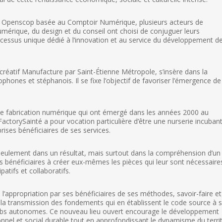
ve Openscop basée au Comptoir Numérique, plusieurs acteurs de
 numérique, du design et du conseil ont choisi de conjuguer leurs
essus unique dédié à l’innovation et au service du développement d
créatif Manufacture par Saint-Étienne Métropole, s’insère dans la
ones et stéphanois. Il se fixe l’objectif de favoriser l’émergence de
s de fabrication numérique qui ont émergé dans les années 2000 au
ctorySainté a pour vocation particulière d’être une nurserie incubant
ises bénéficiaires de ses services.
eulement dans un résultat, mais surtout dans la compréhension d’un
s bénéficiaires à créer eux-mêmes les pièces qui leur sont nécessaire
patifs et collaboratifs.
’appropriation par ses bénéficiaires de ses méthodes, savoir-faire et
via la transmission des fondements qui en établissent le code source à 
bLabs autonomes. Ce nouveau lieu ouvert encourage le développement
nnel et social durable tout en approfondissant le dynamisme du territ