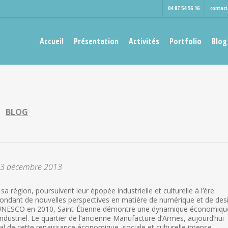
04 87 54 56 16
contac
Accueil
Présentation
Activités
Portfolio
Blog
BLOG
3 décembre 2013
 sa région, poursuivent leur épopée industrielle et culturelle à l’ère
 fondant de nouvelles perspectives en matière de numérique et de des
r l’UNESCO en 2010, Saint-Étienne démontre une dynamique économiqu
industriel. Le quartier de l’ancienne Manufacture d’Armes, aujourd’hui
ral de cette renaissance économique, sociale et culturelle intense.