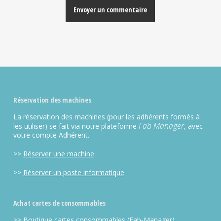
Alternative:
Réservation des machines
La réservation des machines (pour les adhérents formés à
Fab Manager
les utiliser) se fait via notre plateforme
, avec
votre compte Adhérent.
>>
Réserver une machine
>>
Réserver un poste informatique
Achat cartes de consommables
>>
Boutique cartes consommables
(Fab-Manager)