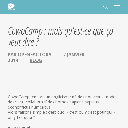
Passer
Panneau de gestion des cookies
Menu
au
contenu
rechercher
principal
CowoCamp : mais qu’est-ce que ça
veut dire ?
PAR
OPENFACTORY
7 JANVIER
2014
BLOG
CowoCamp, encore un anglicisme né des nouveaux modes
de travail collaboratif des homos sapiens sapiens
economicus numéricus…
Alors faisons simple : c’est quoi ? c’est où ? c’est pour qui ?
on y fait quoi ?
#C’est quoi ?