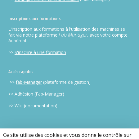
Inscriptions aux formations
L'inscription aux formations à l'utilisation des machines se
Fab Manager
fait via notre plateforme
, avec votre compte
Adhérent.
>>
S'inscrire à une formation
Accès rapides
>>
fab-Manager
(plateforme de gestion)
>>
Adhésion
(Fab-Manager)
>>
Wiki
(documentation)
Ce site utilise des cookies et vous donne le contrôle sur
CC BY-NC-SA 2013-2025 OpenFactory |
mentions legales
| Mis en