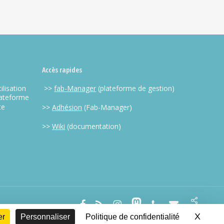
Accès rapides
ilisation
>>
fab-Manager
(plateforme de gestion)
lateforme
te
>>
Adhésion
(Fab-Manager)
>>
Wiki
(documentation)
Share
facebook
RSS
instagram
mastodon
phone
email
X
Masqu
er
Personnaliser
Politique de confidentialité