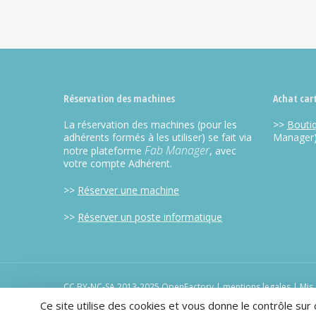
Alternative:
Réservation des machines
Achat car
La réservation des machines (pour les
>>
Bouti
adhérents formés à les utiliser) se fait via
Manager
Fab Manager
notre plateforme
, avec
votre compte Adhérent.
>>
Réserver une machine
>>
Réserver un poste informatique
CC BY-NC-SA 2013-2025 OpenFactory |
mentions legales
| Mis 
Openscop
Ce site utilise des cookies et vous donne le contrôle sur