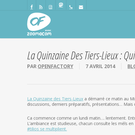
Passer
Panneau de gestion des cookies
au
facebook
RSS
instagram
mastodon
phone
email
contenu
principal
La Quinzaine Des Tiers-Lieux : Qui
PAR
OPENFACTORY
7 AVRIL 2014
BL
La Quinzaine des Tiers-Lieux
a démarré ce matin au Mixe
discussions, derniers préparatifs, présentations… Mais q
Ca commence comme un lundi matin…. lentement. Entre 
L’ambiance est studieuse, chacun consulte les méls en at
#tilios se multiplient.