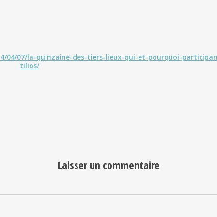
/04/07/la-quinzaine-des-tiers-lieux-qui-et-pourquoi-participan
tilios/
Laisser un commentaire