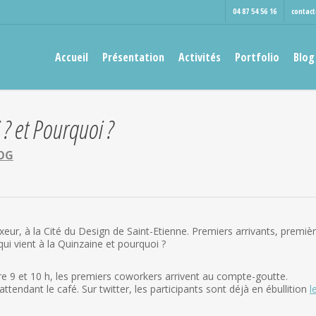
04 87 54 56 16
contac
Accueil
Présentation
Activités
Portfolio
Blog
 ? et Pourquoi ?
OG
ur, à la Cité du Design de Saint-Etienne. Premiers arrivants, premiè
ui vient à la Quinzaine et pourquoi ?
9 et 10 h, les premiers coworkers arrivent au compte-goutte.
tendant le café. Sur twitter, les participants sont déjà en ébullition
l