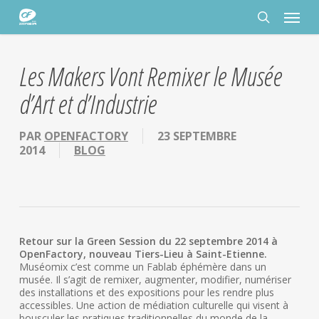
Passer
Panneau de gestion des cookies
Menu
au
contenu
rechercher
principal
Les Makers Vont Remixer le Musée
d’Art et d’Industrie
PAR
OPENFACTORY
23 SEPTEMBRE
2014
BLOG
Retour sur la Green Session du 22 septembre 2014 à
OpenFactory, nouveau Tiers-Lieu à Saint-Etienne.
Muséomix c’est comme un Fablab éphémère dans un
musée. Il s’agit de remixer, augmenter, modifier, numériser
des installations et des expositions pour les rendre plus
accessibles. Une action de médiation culturelle qui visent à
bousculer les pratiques traditionnelles du monde de la