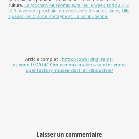
culture.
Le prochain Muséomix aura lieu le week-end du 7, 8
et 9 novembre prochain, en simultanée à Nantes, Arles, Lille,
Québec, en Grande Bretag
ne et… à Saint-Etienne.
Article complet :
http://coworking-saint-
etienne.fr/2014/10/museomix-makers-saintetienne-
openfactory-musee-dart-et-dindustrie/
Laisser un commentaire