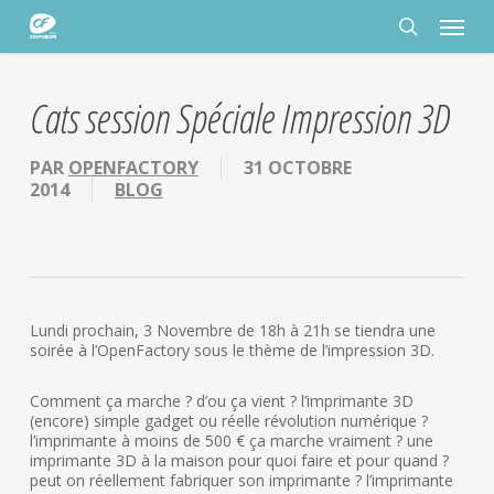
Passer
Panneau de gestion des cookies
Menu
au
contenu
rechercher
principal
Cats session Spéciale Impression 3D
PAR
OPENFACTORY
31 OCTOBRE
2014
BLOG
Lundi prochain, 3 Novembre de 18h à 21h se tiendra une
soirée à l’OpenFactory sous le thème de l’impression 3D.
Comment ça marche ? d’ou ça vient ? l’imprimante 3D
(encore) simple gadget ou réelle révolution numérique ?
l’imprimante à moins de 500 € ça marche vraiment ? une
imprimante 3D à la maison pour quoi faire et pour quand ?
peut on réellement fabriquer son imprimante ? l’imprimante