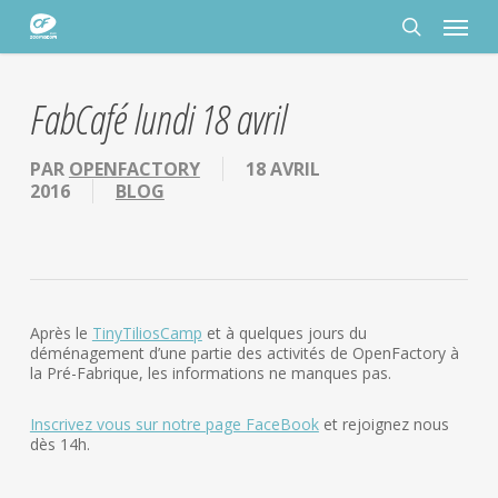
Passer
Panneau de gestion des cookies
Menu
au
contenu
rechercher
principal
FabCafé lundi 18 avril
PAR
OPENFACTORY
18 AVRIL
2016
BLOG
Après le
TinyTiliosCamp
et à quelques jours du
déménagement d’une partie des activités de OpenFactory à
la Pré-Fabrique, les informations ne manques pas.
Inscrivez vous sur notre page FaceBook
et rejoignez nous
dès 14h.