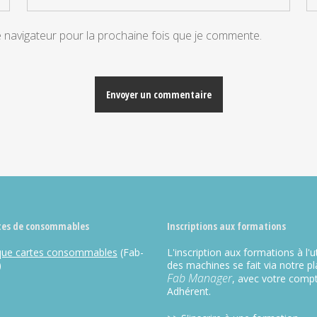
e navigateur pour la prochaine fois que je commente.
tes de consommables
Inscriptions aux formations
que cartes consommables
(Fab-
L'inscription aux formations à l'ut
)
des machines se fait via notre p
Fab Manager
, avec votre comp
Adhérent.