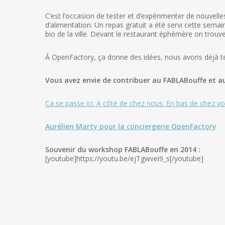
C’est l’occasion de tester et d’expérimenter de nouvelle
d’alimentation. Un repas gratuit a été servi cette sema
bio de la ville. Devant le restaurant éphémère on trou
Á OpenFactory, ça donne des idées, nous avons déjà tes
Vous avez envie de contribuer au FABLABouffe et au
Ça se passe ici. A côté de chez nous. En bas de chez vo
Aurélien Marty pour la conciergerie OpenFactory
Souvenir du workshop FABLABouffe en 2014 :
[youtube]https://youtu.be/ejTgwvei9_s[/youtube]