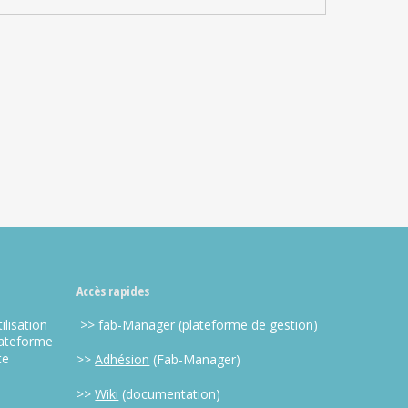
Accès rapides
ilisation
>>
fab-Manager
(plateforme de gestion)
lateforme
te
>>
Adhésion
(Fab-Manager)
>>
Wiki
(documentation)