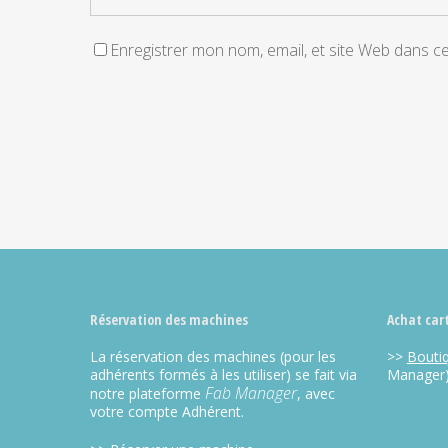
Enregistrer mon nom, email, et site Web dans c
Alternative:
Réservation des machines
Achat car
La réservation des machines (pour les
>>
Bouti
adhérents formés à les utiliser) se fait via
Manager
Fab Manager
notre plateforme
, avec
votre compte Adhérent.