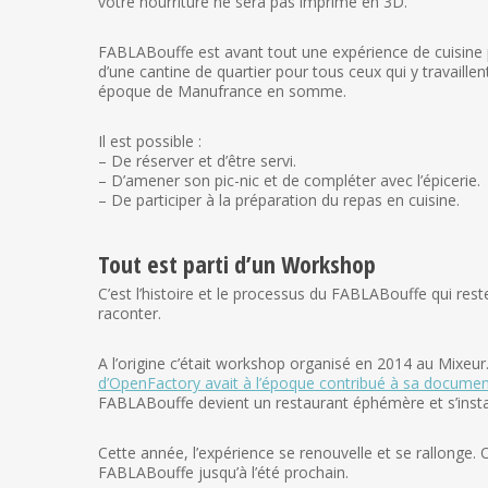
votre nourriture ne sera pas imprimé en 3D.
FABLABouffe est avant tout une expérience de cuisine pa
d’une cantine de quartier pour tous ceux qui y travail
époque de Manufrance en somme.
Il est possible :
– De réserver et d’être servi.
– D’amener son pic-nic et de compléter avec l’épicerie.
– De participer à la préparation du repas en cuisine.
Tout est parti d’un Workshop
C’est l’histoire et le processus du FABLABouffe qui reste
raconter.
A l’origine c’était workshop organisé en 2014 au Mixeur
d’OpenFactory avait à l’époque contribué à sa documen
FABLABouffe devient un restaurant éphémère et s’insta
Cette année, l’expérience se renouvelle et se rallonge. 
FABLABouffe jusqu’à l’été prochain.