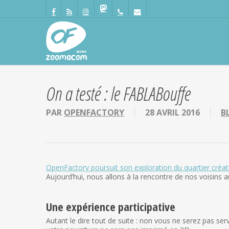
Passer
Panneau de gestion des cookies
au
facebook
RSS
instagram
mastodon
phone
email
contenu
principal
On a testé : le FABLABouffe
PAR
OPENFACTORY
28 AVRIL 2016
B
OpenFactory poursuit son exploration du quartier créati
Aujourd’hui, nous allons à la rencontre de nos voisins 
Une expérience participative
Autant le dire tout de suite : non vous ne serez pas ser