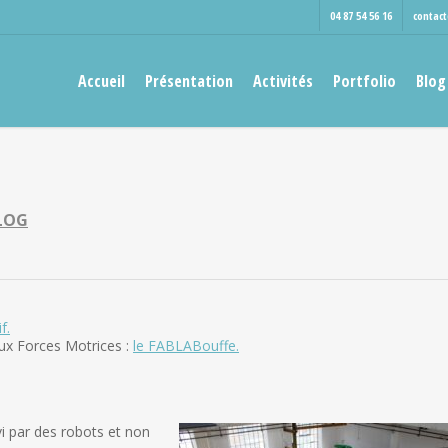
04 87 54 56 16
contac
Accueil
Présentation
Activités
Portfolio
Blog
LOG
f.
aux Forces Motrices :
le FABLABouffe.
vi par des robots et non