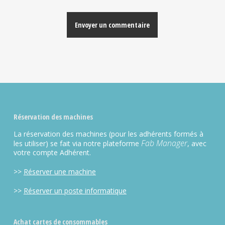
Alternative:
Réservation des machines
La réservation des machines (pour les adhérents formés à
Fab Manager
les utiliser) se fait via notre plateforme
, avec
votre compte Adhérent.
>>
Réserver une machine
>>
Réserver un poste informatique
Achat cartes de consommables