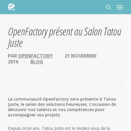
Passer
Panneau de gestion des cookies
Menu
au
contenu
rechercher
principal
OpenFactory présent au Salon Tatou
Juste
PAR
OPENFACTORY
21 NOVEMBRE
2016
BLOG
La communauté OpenFactory sera présente à Tatou
Juste, le salon des solutions heureuses. L’occasion de
découvrir nos talents et nos compétences pour
accompagner vos projets.
Depuis onze ans, Tatou Juste est le rendez-vous de la