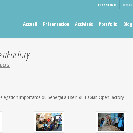
04 87 54 56 16
contac
Accueil
Présentation
Activités
Portfolio
Blog
enFactory
LOG
e délégation importante du Sénégal au sein du Fablab OpenFactory.