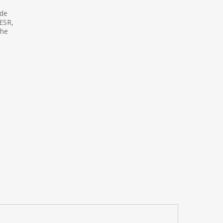
 de
MESR,
che