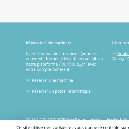
Alternative:
Réservation des machines
Achat car
La réservation des machines (pour les
>>
Bouti
adhérents formés à les utiliser) se fait via
Manager
Fab Manager
notre plateforme
, avec
votre compte Adhérent.
>>
Réserver une machine
>>
Réserver un poste informatique
CC BY-NC-SA 2013-2025 OpenFactory |
mentions legales
| Mis 
Openscop
Ce site utilise des cookies et vous donne le contrôle sur