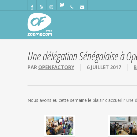
Passer
Panneau de gestion des cookies
au
facebook
RSS
instagram
mastodon
phone
email
contenu
principal
Une délégation Sénégalaise à Op
PAR
OPENFACTORY
6 JUILLET 2017
B
Nous avons eu cette semaine le plaisir d’accueillir un