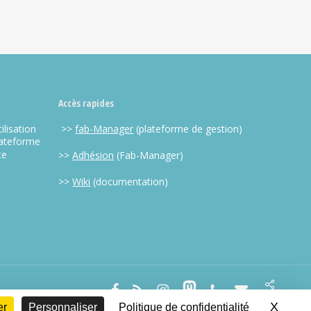
Accès rapides
ilisation
>>
fab-Manager
(plateforme de gestion)
lateforme
te
>>
Adhésion
(Fab-Manager)
>>
Wiki
(documentation)
Share
facebook
RSS
instagram
mastodon
phone
email
X
Masqu
er
Personnaliser
Politique de confidentialité