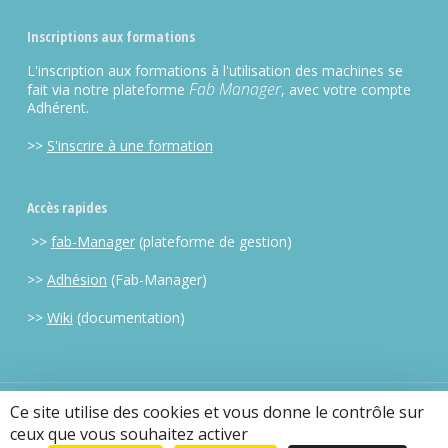
Inscriptions aux formations
L'inscription aux formations à l'utilisation des machines se
Fab Manager
fait via notre plateforme
, avec votre compte
Adhérent.
>>
S'inscrire à une formation
Accès rapides
>>
fab-Manager
(plateforme de gestion)
>>
Adhésion
(Fab-Manager)
>>
Wiki
(documentation)
Ce site utilise des cookies et vous donne le contrôle sur
CC BY-NC-SA 2013-2025 OpenFactory |
mentions legales
| Mis en
ceux que vous souhaitez activer
place par
Openscop