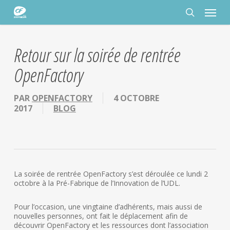
Passer
Panneau de gestion des cookies
Menu
au
contenu
rechercher
principal
Retour sur la soirée de rentrée
OpenFactory
PAR
OPENFACTORY
4 OCTOBRE
2017
BLOG
La soirée de rentrée OpenFactory s’est déroulée ce lundi 2
octobre à la Pré-Fabrique de l’Innovation de l’UDL.
Pour l’occasion, une vingtaine d’adhérents, mais aussi de
nouvelles personnes, ont fait le déplacement afin de
découvrir OpenFactory et les ressources dont l’association