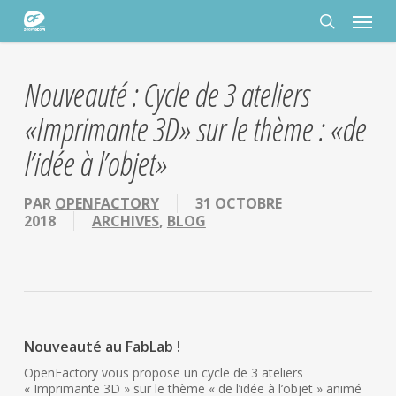
Passer
Panneau de gestion des cookies
Menu
au
contenu
rechercher
principal
Nouveauté : Cycle de 3 ateliers
«Imprimante 3D» sur le thème : «de
l’idée à l’objet»
PAR
OPENFACTORY
31 OCTOBRE
2018
ARCHIVES
,
BLOG
Nouveauté au FabLab !
OpenFactory vous propose un cycle de 3 ateliers
« Imprimante 3D » sur le thème « de l’idée à l’objet » animé