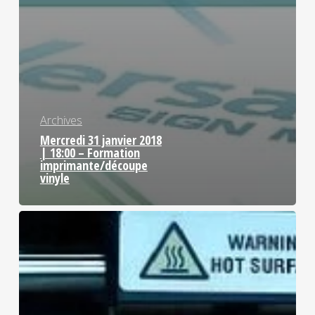
Archives
Mercredi 31 janvier 2018
| 18:00 – Formation
imprimante/découpe
vinyle
Mardi
6
février
2018
|
18:00
–
Formation